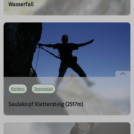
Wasserfall
Tourenbericht
28.06.2025
Was für ein fantastischer Klettersteig-Tag mit der DAV-
Sektion Isny.
mehr erfahren
Klettern
Tourenplan
Saulakopf Klettersteig (2517m)
So. 10.08.2025
Eindrucksvoller Eisenweg, der sehr kühn durch die
Ostwand und über den Südostgrat des Saulakopfes