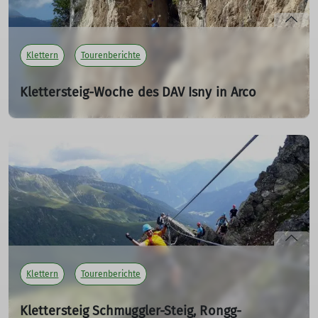
Klettern
Tourenberichte
Klettersteig-Woche des DAV Isny in Arco
14.09.2025
Eine kleine Gruppe der Sektion Isny machte sich auf den
Weg nach Süden um die Klettersteige rund um Arco,
nördlich des Gardasees, in Angriff zu nehmen.
mehr erfahren
Klettern
Tourenberichte
Klettersteig Schmuggler-Steig, Rongg-