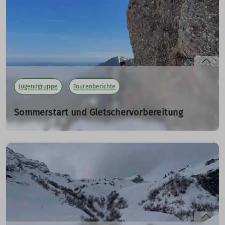
mehr erfahren
Jugendgruppe
Tourenberichte
Sommerstart und Gletschervorbereitung
Tourenbericht
05.04.2025
Am Samstag den 5. April startete die Alpingruppe mit der
Sommersaison.
mehr erfahren