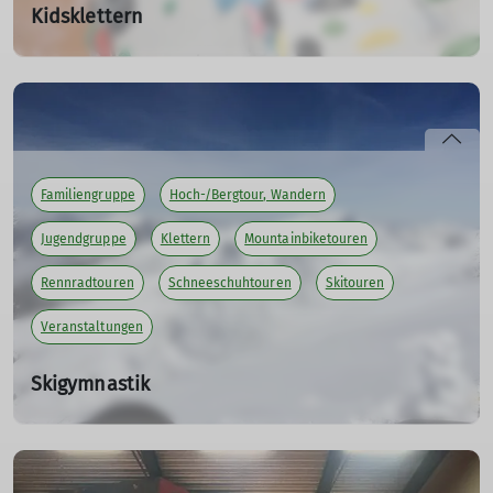
Kidsklettern
Fr. 07.11.2025, 18:30 Uhr - Fr. 27.03.2026
Freitagabend vom 07.11.2025 bis 27.03.2026 von 18.30 Uhr
bis 20.00 Uhr.
mehr erfahren
Familiengruppe
Hoch-/Bergtour, Wandern
Jugendgruppe
Klettern
Mountainbiketouren
Rennradtouren
Schneeschuhtouren
Skitouren
Veranstaltungen
Skigymnastik
Do. 06.11.2025, 19:00 Uhr - Do. 19.03.2026, 19:00 Uhr
Hallo DAV-ler,