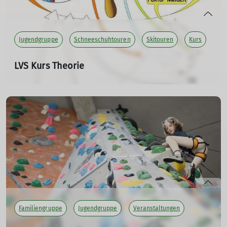
Liebe Grüße von euren Jugendleitern.
Maxi, Anna und Markus
Jugendgruppe
Schneeschuhtouren
Skitouren
Kurs
mehr erfahren
LVS Kurs Theorie
Fr. 28.11.2025, 19:00 - 21:30 Uhr
Hallo DAV-ler,
unser LVS Kurs Theorie findet am 28.11.25 ab 19:00 im
DRK Heim statt.
Referent: Armin Schaupp
Die LVS-Karte sollte spätestens alle 3 Jahre aktualisiert
werden.
Begrenzte Teinehmerzahl !
Familiengruppe
Jugendgruppe
Veranstaltungen
mehr erfahren