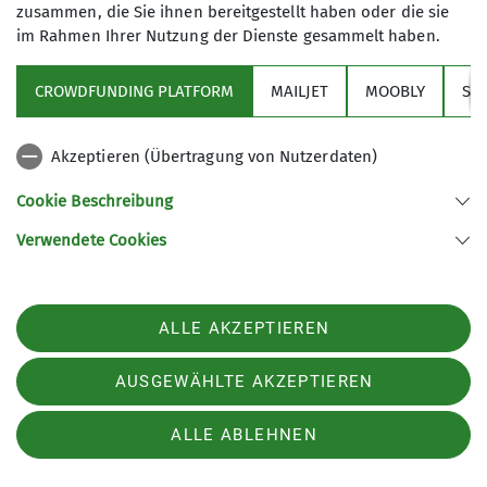
zusammen, die Sie ihnen bereitgestellt haben oder die sie
Tourenbericht
im Rahmen Ihrer Nutzung der Dienste gesammelt haben.
02.01.2025
Andere Themen
Das Jahr 2025 wurde, wie auch in den letzten Jahren,
CROWDFUNDING PLATFORM
MAILJET
MOOBLY
SY
wieder mit dem Besuch einer Selbstversorgerhütte
gestartet.
Events
Familiengruppe
Gruppen
Akzeptieren (Übertragung von Nutzerdaten)
Hoch-/Bergtour, Wandern
Jugendgruppe
Klettern
mehr erfahren
Cookie Beschreibung
Klettern
Kurs
Mountainbiketouren
News
Verwendete Cookies
Rennradtouren
Schneeschuhtouren
Skitouren
Tourenberichte
Tourenplan
Veranstaltungen
ALLE AKZEPTIEREN
AUSGEWÄHLTE AKZEPTIEREN
Sektion
ALLE ABLEHNEN