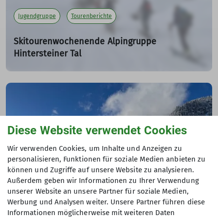
Jugendgruppe
Tourenberichte
Skitourenwochenende Alpingruppe
Hintersteiner Tal
Tourenbericht
21.02.2025
Am Freitag startete unser Skitourenwochenende
erstmals mit dem Rad vom Parkplatz in Hinterstein zum
Giebelhaus.
Diese Website verwendet Cookies
mehr erfahren
Wir verwenden Cookies, um Inhalte und Anzeigen zu
personalisieren, Funktionen für soziale Medien anbieten zu
können und Zugriffe auf unsere Website zu analysieren.
Jugendgruppe
Tourenberichte
Außerdem geben wir Informationen zu Ihrer Verwendung
unserer Website an unsere Partner für soziale Medien,
Werbung und Analysen weiter. Unsere Partner führen diese
Winterhütte der Jugendgruppe (2.-6. Januar
Informationen möglicherweise mit weiteren Daten
2025)