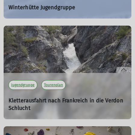
Winterhütte Jugendgruppe
Fr. 02.01.2026 - Di. 06.01.2026
Lust auf Wintersport in den Schweizer Alpen? Ab ins
Schneegestöber mit der Jugendgruppe!
mehr erfahren
Jugendgruppe
Tourenplan
Kletterausfahrt nach Frankreich in die Verdon
Schlucht
Fr. 01.08.2025 - So. 10.08.2025
Hallo Mädels und Jungs,