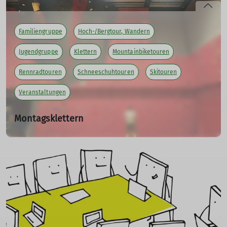
die Skigymnastik startet in die neue Saison:
Ab 06.11.25 um 19.00 Uhr in der Rainsporthalle Isny
Familiengruppe
Hoch-/Bergtour, Wandern
Wir freuen uns auf euer kommen.
Jugendgruppe
Klettern
Mountainbiketouren
mehr erfahren
Rennradtouren
Schneeschuhtouren
Skitouren
Veranstaltungen
Montagsklettern
Mo. 03.11.2025, 19:00 Uhr - Mo. 30.03.2026
Hallo DAV-ler,
die Kletterer starten am Montag den 03.11. wieder mit
dem Hallentraining.
Dem DAV steht jeden Montag von 19:00 - 21:30 Uhr
außerhalb der Schulferien eine Trainingszeit in der
Rainsporthalle zur Verfügung.