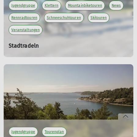
Jugendgruppe
Klettern
Mountainbiketouren
News
Rennradtouren
Schneeschuhtouren
Skitouren
Veranstaltungen
Stadtradeln
Sa. 13.06.2026 - Fr. 03.07.2026
Am Samstag, den 13.06 bis Freitag, den 03.07.26 können
beim Stadtradeln wieder Kilometer gesammelt werden.
Mich würde es freuen, wenn viele für unser Team "DAV-
Isny" starten würden um wieder eine gute Platzierung zu
erreichen.
PS: Auch bei dem
Event am Sonntag der VoBa
( Wir
radeln für unseren Sektions-Bus ), können sowohl
Stempel für den Bus als auch Kilometer fürs Stadtradeln
gesammelt werden.
Jugendgruppe
Tourenplan