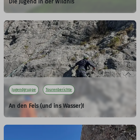
Die Jugend in der Wildnis
Tourenbericht
29.05.2025
Am 29. Mai 2025 machte sich die Alpingruppe Isny
gemeinsam mit der Jugendgruppe auf den Weg ins
italienische Val Grande.
mehr erfahren
Jugendgruppe
Tourenberichte
An den Fels (und ins Wasser)!
Tourenbericht
06.04.2025
Am Sonntag (6. April) ging es für die Jugendgruppe in
diesem Sommer zum ersten Mal an den Fels.