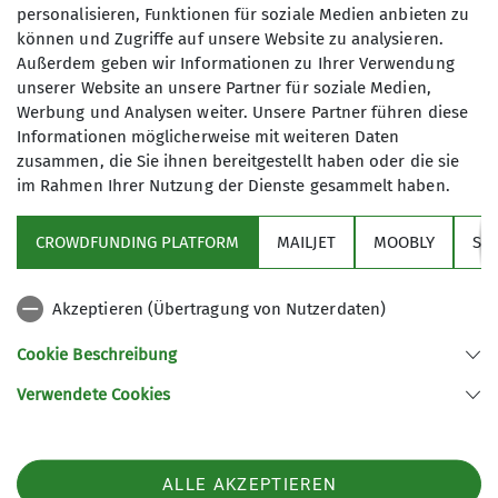
weißt du schon, dass das Programmheft 2026 erschienen
jede Unterstützung.
personalisieren, Funktionen für soziale Medien anbieten zu
Teilnehmerzahl: Begrenzt auf maximal 20 Kinder.
ist !
können und Zugriffe auf unsere Website zu analysieren.
Anmeldung: Bitte bis spätestens Freitag, 17.04.2026, per
Events
Familiengruppe
Gruppen
Außerdem geben wir Informationen zu Ihrer Verwendung
E-Mail oder WhatsApp bei den Gruppenleitern.
Du bekommst es bei der Adventsfeier am Fr. den 5.12.25
die Vorstandschaft der Sektion
unserer Website an unsere Partner für soziale Medien,
Hoch-/Bergtour, Wandern
Jugendgruppe
Klettern
Wir freuen uns auf einen spannenden Tag mit euch!
oder vorab hier:
Werbung und Analysen weiter. Unsere Partner führen diese
Informationen möglicherweise mit weiteren Daten
mehr erfahren
Viele Grüße, Katja, Katarina und Tiberius
Klettern
Kurs
Mountainbiketouren
News
News
- Geschäftsstelle DAV Isny
zusammen, die Sie ihnen bereitgestellt haben oder die sie
- Sport Haschko
Rennradtouren
Schneeschuhtouren
Sektionsnews
im Rahmen Ihrer Nutzung der Dienste gesammelt haben.
mehr erfahren
- Wassertor-Apotheke
- Stadtapotheke
Skitouren
Tourenberichte
Tourenplan
Veranstaltungen
CROWDFUNDING PLATFORM
MAILJET
MOOBLY
SY
Akzeptieren (Übertragung von Nutzerdaten)
Sektion
Cookie Beschreibung
Verwendete Cookies
Sektion Isny des Deutschen Alpenvereins e.V.
mehr erfahren
Notre Dame-de-Gravenchon-Str. 5
88316 Isny
ALLE AKZEPTIEREN
Telefon +49 7562 912786