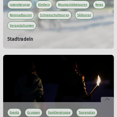
Jugendgruppe
Klettern
Mountainbiketouren
News
Rennradtouren
Schneeschuhtouren
Skitouren
Veranstaltungen
Stadtradeln
Sa. 13.06.2026 - Fr. 03.07.2026
Am Samstag, den 13.06 bis Freitag, den 03.07.26 können
beim Stadtradeln wieder Kilometer gesammelt werden.
Mich würde es freuen, wenn viele für unser Team "DAV-
Isny" starten würden um wieder eine gute Platzierung zu
erreichen.
PS: Auch bei dem
Event am Sonntag der VoBa
( Wir
radeln für unseren Sektions-Bus ), können sowohl
Stempel für den Bus als auch Kilometer fürs Stadtradeln
gesammelt werden.
Events
Gruppen
Familiengruppe
Tourenplan