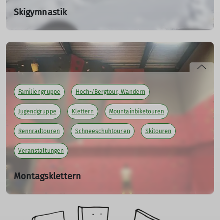
Skigymnastik
Do. 06.11.2025, 19:00 Uhr - Do. 19.03.2026, 19:00 Uhr
Hallo DAV-ler,
die Skigymnastik startet in die neue Saison:
Ab 06.11.25 um 19.00 Uhr in der Rainsporthalle Isny
Familiengruppe
Hoch-/Bergtour, Wandern
Wir freuen uns auf euer kommen.
Jugendgruppe
Klettern
Mountainbiketouren
mehr erfahren
Rennradtouren
Schneeschuhtouren
Skitouren
Veranstaltungen
Montagsklettern
Mo. 03.11.2025, 19:00 Uhr - Mo. 30.03.2026
Hallo DAV-ler,