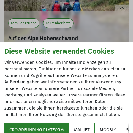
Familiengruppe
Tourenberichte
Auf der Alpe Hohenschwand
Tourenbericht
Diese Website verwendet Cookies
16.03.2025
Andere Themen
Wir verwenden Cookies, um Inhalte und Anzeigen zu
personalisieren, Funktionen für soziale Medien anbieten zu
mehr erfahren
können und Zugriffe auf unsere Website zu analysieren.
Events
Familiengruppe
Gruppen
Außerdem geben wir Informationen zu Ihrer Verwendung
unserer Website an unsere Partner für soziale Medien,
Hoch-/Bergtour, Wandern
Jugendgruppe
Klettern
Werbung und Analysen weiter. Unsere Partner führen diese
Informationen möglicherweise mit weiteren Daten
Klettern
Kurs
Mountainbiketouren
News
zusammen, die Sie ihnen bereitgestellt haben oder die sie
Rennradtouren
Schneeschuhtouren
Skitouren
im Rahmen Ihrer Nutzung der Dienste gesammelt haben.
Tourenberichte
Tourenplan
Veranstaltungen
CROWDFUNDING PLATFORM
MAILJET
MOOBLY
SY