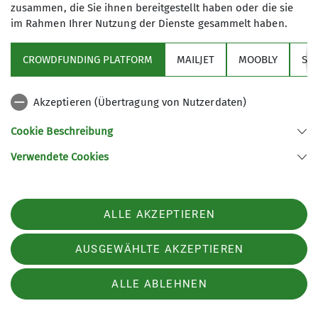
zusammen, die Sie ihnen bereitgestellt haben oder die sie
Tourenbericht
im Rahmen Ihrer Nutzung der Dienste gesammelt haben.
06.01.2025
Andere Themen
Am Montag den 6. Januar 2025 sind 11 Teilnehmer und 2
CROWDFUNDING PLATFORM
MAILJET
MOOBLY
SY
Tourenführer am Parkplatz Kranzeck gestartet zur LVS
Ausbildung für die Schneeschuhtourengänger.
Events
Familiengruppe
Gruppen
Akzeptieren (Übertragung von Nutzerdaten)
Hoch-/Bergtour, Wandern
Jugendgruppe
Klettern
mehr erfahren
Cookie Beschreibung
Klettern
Kurs
Mountainbiketouren
News
Verwendete Cookies
Rennradtouren
Schneeschuhtouren
Skitouren
Tourenberichte
Tourenplan
Veranstaltungen
ALLE AKZEPTIEREN
AUSGEWÄHLTE AKZEPTIEREN
Sektion
ALLE ABLEHNEN