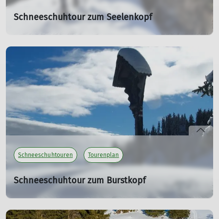
Gruß Daniel Ludwig
Schneeschuhtour zum Seelenkopf
mehr erfahren
08.02.2026
9 maskierte Wanderfreunde vom DAV Sektion Isny
starteten am Parkplatz Hochgrat zu einer
Schneeschuhtour auf den Seelenkopf.
mehr erfahren
Schneeschuhtouren
Tourenplan
Schneeschuhtour zum Burstkopf
Sa. 14.02.2026
Am Samstag, den 14.02.2026, führt der DAV Sektion Isny