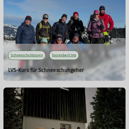
Lawinenausbildung durch.
Je nach Schneelage wird die Örtlichkeit kurzfristig
festgelegt.
Die Teilnehmer Zahl ist begrenzt.
Es gelten die
AGB
des DAV Sektion Isny.
Schneeschuhtouren
Tourenberichte
mehr erfahren
LVS-Kurs für Schneeschuhgeher
06.01.2026
8 Wanderfreunde vom DAV Isny starten am Parkplatz
Grasgehren zum LVS Kurs.
mehr erfahren