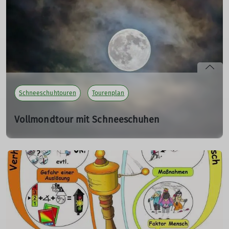
Lawinenausbildung durch.
Je nach Schneelage wird die Örtlichkeit kurzfristig
festgelegt.
Es gelten die
AGB
des DAV Sektion Isny.
mehr erfahren
Schneeschuhtouren
Tourenplan
Vollmondtour mit Schneeschuhen
Sa. 03.01.2026
Der DAV Sektion Isny führt am Samstag den 3. Januar
eine Vollmondtour auf den Schwarzen Grat durch.
Vom Parkplatz Bolsternang Kindergarten marschieren
wir über Wittumgut hoch zum Schwarzen Grat. Zurück
geht es über den Säntisblick.
Es gelten die
AGB
des DAV Sektion Isny