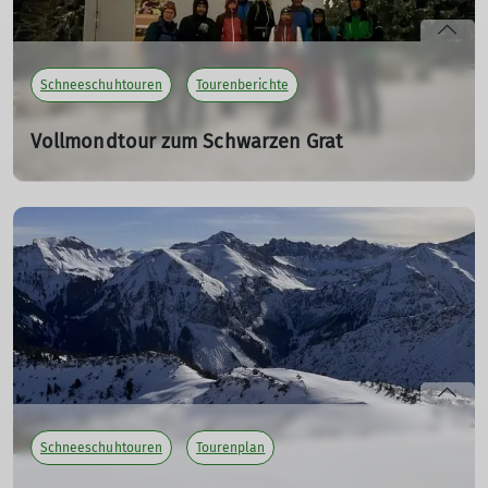
Schneeschuhtouren
Tourenberichte
Vollmondtour zum Schwarzen Grat
03.01.2026
10 Wanderfreunde starteten am Parkplatz Bolsternang
zur Vollmondtour.
mehr erfahren
Schneeschuhtouren
Tourenplan