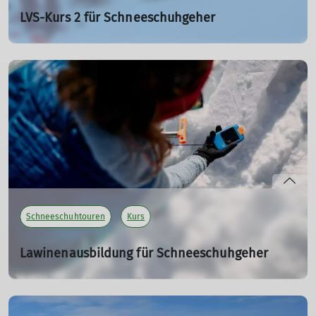
LVS-Kurs 2 für Schneeschuhgeher
17.01.2026
13 Wanderfreunde vom DAV Sektion Isny starten am
Parkplatz Thalerhöhe zum LVS Kurs.
mehr erfahren
Schneeschuhtouren
Kurs
Lawinenausbildung für Schneeschuhgeher
Sa. 17.01.2026
Der DAV Sektion Isny führt am 17. Januar 2026 für die
Schneeschuhtourengänger eine praktische