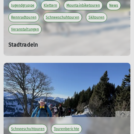
Jugendgruppe
Klettern
Mountainbiketouren
News
Rennradtouren
Schneeschuhtouren
Skitouren
Veranstaltungen
Stadtradeln
Sa. 13.06.2026 - Fr. 03.07.2026
Am Samstag, den 13.06 bis Freitag, den 03.07.26 können
beim Stadtradeln wieder Kilometer gesammelt werden.
Mich würde es freuen, wenn viele für unser Team "DAV-
Isny" starten würden um wieder eine gute Platzierung zu
erreichen.
PS: Auch bei dem
Event am Sonntag der VoBa
( Wir
radeln für unseren Sektions-Bus ), können sowohl
Stempel für den Bus als auch Kilometer fürs Stadtradeln
gesammelt werden.
Schneeschuhtouren
Tourenberichte