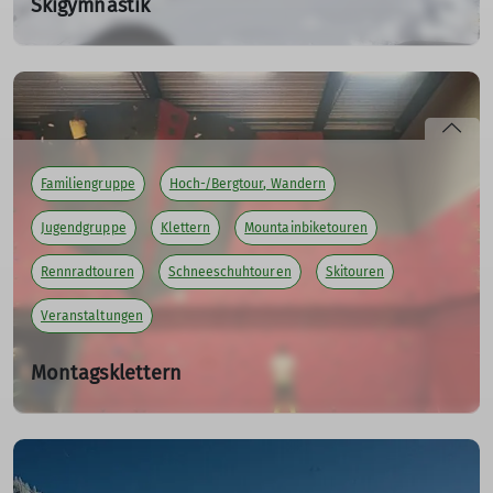
Skigymnastik
Do. 06.11.2025, 19:00 Uhr - Do. 19.03.2026, 19:00 Uhr
Hallo DAV-ler,
die Skigymnastik startet in die neue Saison:
Ab 06.11.25 um 19.00 Uhr in der Rainsporthalle Isny
Familiengruppe
Hoch-/Bergtour, Wandern
Wir freuen uns auf euer kommen.
Jugendgruppe
Klettern
Mountainbiketouren
mehr erfahren
Rennradtouren
Schneeschuhtouren
Skitouren
Veranstaltungen
Montagsklettern
Mo. 03.11.2025, 19:00 Uhr - Mo. 30.03.2026
Hallo DAV-ler,
die Kletterer starten am Montag den 03.11. wieder mit