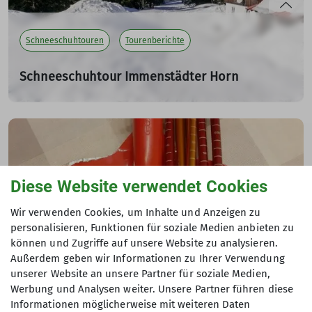
Schneeschuhtouren
Tourenberichte
Schneeschuhtour Immenstädter Horn
Tourenbericht
11.01.2025
Am Samstag den 11. Januar 2025 sind 16 Teilnehmer vom
DAV Isny gestartet am Parkplatz Gschwend zur
Schneeschuhtour auf das Immenstädter Horn und zum
Gschwendner Horn.
Diese Website verwendet Cookies
Wir verwenden Cookies, um Inhalte und Anzeigen zu
mehr erfahren
personalisieren, Funktionen für soziale Medien anbieten zu
können und Zugriffe auf unsere Website zu analysieren.
Außerdem geben wir Informationen zu Ihrer Verwendung
unserer Website an unsere Partner für soziale Medien,
Schneeschuhtouren
Tourenberichte
Werbung und Analysen weiter. Unsere Partner führen diese
Informationen möglicherweise mit weiteren Daten
LVS Schulung Schneeschuhtourengänger