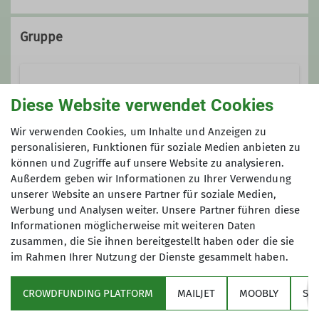
+49 170 4460977
Qualifikationen
Gruppe
Kontakt aufnehmen
Tourenführerin
Skitouren
Diese Website verwendet Cookies
Qualifikationen
Wir verwenden Cookies, um Inhalte und Anzeigen zu
Tourenführer
personalisieren, Funktionen für soziale Medien anbieten zu
Der Winter ruft, und mit ihm die
können und Zugriffe auf unsere Website zu analysieren.
Sehnsucht nach weißen Weiten und
Preis
Außerdem geben wir Informationen zu Ihrer Verwendung
unberührten Hängen! Die Skitouren-
Ämter
unserer Website an unsere Partner für soziale Medien,
Gruppe des Alpenvereins Isny bietet
Die Fahrtkosten werden nach der
Werbung und Analysen weiter. Unsere Partner führen diese
dir die Möglichkeit, diese
Informationen möglicherweise mit weiteren Daten
Beirat
Tourenwart
Fahrtkostenregelung des DAV-Isny auf die
Leidenschaft in einer sicheren und
zusammen, die Sie ihnen bereitgestellt haben oder die sie
Teilnehmer umgelegt.
erfahrenen Gemeinschaft zu leben.
im Rahmen Ihrer Nutzung der Dienste gesammelt haben.
CROWDFUNDING PLATFORM
MAILJET
MOOBLY
SY
Details