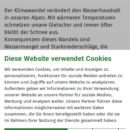
Der Klimawandel verändert den Wasserhaushalt
in unseren Alpen. Mit wärmeren Temperaturen
schmelzen unsere Gletscher und immer öfter
bleibt der Schnee aus.
Konsequenzen dieses Wandels sind
Wassermangel und Starkniederschläge, die
Schäden und Fluten verursachen. Wie passen sich
Diese Website verwendet Cookies
unsere Alpenvereinshütten an diese Bedingungen
an? Wird der Wassermangel in den nächsten
Wir verwenden Cookies, um Inhalte und Anzeigen zu
Jahren noch drastischer werden? Und was für eine
personalisieren, Funktionen für soziale Medien anbieten zu
können und Zugriffe auf unsere Website zu analysieren.
Rolle spielen wir als Hüttengäste bei dem
Außerdem geben wir Informationen zu Ihrer Verwendung
Ganzen?
unserer Website an unsere Partner für soziale Medien,
Jo Godt trifft an der Ludwig-Maximilians-
Werbung und Analysen weiter. Unsere Partner führen diese
Universität München Professor Ralf Ludwig, der
Informationen möglicherweise mit weiteren Daten
erklärt, wie sich Wetterextreme wie Hitze und
zusammen, die Sie ihnen bereitgestellt haben oder die sie
Starkregen in Zukunft verändern werden.
im Rahmen Ihrer Nutzung der Dienste gesammelt haben.
Außerdem besucht Jo für diesen Film die Neue