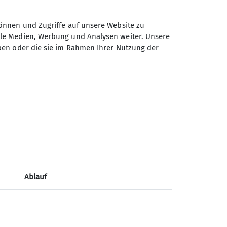
önnen und Zugriffe auf unsere Website zu
ale Medien, Werbung und Analysen weiter. Unsere
ben oder die sie im Rahmen Ihrer Nutzung der
Sektion Isny des Deutschen
Alpenvereins e.V.
Notre Dame-de-Gravenchon-Str. 5
88316 Isny
Telefon +49 7562 912786
Kontakt
Ablauf