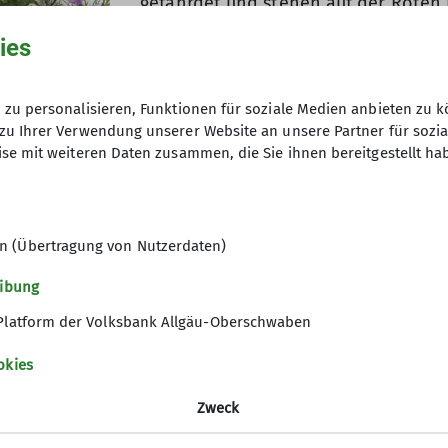
gefährdet und stehen auf der Roten L
Wichtige Lebensräume alpiner Arten
ies
oder gar Nationalparks mitunter nur
schleichend immer stärker werdende 
zu personalisieren, Funktionen für soziale Medien anbieten zu k
Politische Instrumentarien wie die 
zu Ihrer Verwendung unserer Website an unsere Partner für sozi
stärken, wird absehbar immer wichtig
se mit weiteren Daten zusammen, die Sie ihnen bereitgestellt ha
Und was können Einzelne tun? In erst
kennen, zu beachten und geschützte 
 DAV / Nadine Ormo
auszugraben. Beispielsweise stehen 
n (Übertragung von Nutzerdaten)
sowie Enzianarten unter Naturschutz
eibung
Platform der Volksbank Allgäu-Oberschwaben
okies
)Schutzprojekten finden sich unter anderem hier:
Zweck