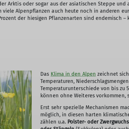
 der Arktis oder sogar aus der asiatischen Steppe un
m viele Alpenpflanzen auch heute noch in anderen e
Prozent der hiesigen Pflanzenarten sind endemisch –
Das
Klima in den Alpen
zeichnet sic
Temperaturen, Niederschlagsmengen 
Temperaturunterschiede von bis zu 5
können ohne Weiteres vorkommen, s
Erst sehr spezielle Mechanismen ma
möglich, in diesen harten klimatis
zählen u.a.
Polster- oder Zwergwuchs
oder Stängeln
(Sukkulenz) oder auc