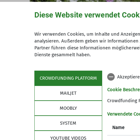
Diese Website verwendet Cook
Wir verwenden Cookies, um Inhalte und Anzeigen 
analysieren. Außerdem geben wir Informationen 
Partner führen diese Informationen möglicherwei
Dienste gesammelt haben.
©
Akzeptiere
CROWDFUNDING PLATFORM
Cookie Beschr
MAILJET
Crowdfunding 
Alpen-(Arten-)Schutzprojekte
MOOBLY
Verwendete Co
Informationen zu wichtigen Alpen-(Arten-
SYSTEM
Name
BUND Naturschutz in Bayern e.V.
YOUTUBE VIDEOS