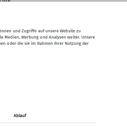
iste.
 können selbst in Naturschutzgebieten
 schwer geschützt werden, eine
Nutzung bedroht viele alpine Biotope.
önnen und Zugriffe auf unsere Website zu
Alpenkonvention oder den Alpenplan zu
ale Medien, Werbung und Analysen weiter. Unsere
er.
ben oder die sie im Rahmen Ihrer Nutzung der
er Linie gilt es, die Naturschutzgesetze zu
Arten nicht zu pflücken oder gar
in Deutschland sämtliche Orchideen-
.
Ablauf