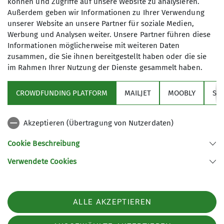
Gut zu wissen: Die Einstellungen können
können und Zugriffe auf unsere Website zu analysieren.
Außerdem geben wir Informationen zu Ihrer Verwendung
jederzeit in den
Datenschutz-
unserer Website an unsere Partner für soziale Medien,
Einstellungen
angepasst werden!
Werbung und Analysen weiter. Unsere Partner führen diese
Informationen möglicherweise mit weiteren Daten
zusammen, die Sie ihnen bereitgestellt haben oder die sie
im Rahmen Ihrer Nutzung der Dienste gesammelt haben.
CROWDFUNDING PLATFORM
MAILJET
MOOBLY
SY
Akzeptieren (Übertragung von Nutzerdaten)
Sektion
Cookie Beschreibung
Verwendete Cookies
Sektion Isny des Deutschen Alpenvereins e.V.
Notre Dame-de-Gravenchon-Str. 5
88316 Isny
ALLE AKZEPTIEREN
Telefon +49 7562 912786
Kontakt