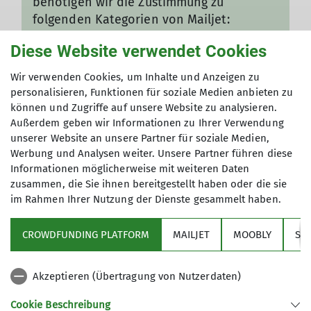
benötigen wir die Zustimmung zu
folgenden Kategorien von Mailjet:
Überträgt Nutzerdaten
Diese Website verwendet Cookies
Wir verwenden Cookies, um Inhalte und Anzeigen zu
Ich will den Inhalt sehen
personalisieren, Funktionen für soziale Medien anbieten zu
Gut zu wissen: Die Einstellungen können
können und Zugriffe auf unsere Website zu analysieren.
Außerdem geben wir Informationen zu Ihrer Verwendung
jederzeit in den
Datenschutz-
unserer Website an unsere Partner für soziale Medien,
Einstellungen
angepasst werden!
Werbung und Analysen weiter. Unsere Partner führen diese
Informationen möglicherweise mit weiteren Daten
zusammen, die Sie ihnen bereitgestellt haben oder die sie
im Rahmen Ihrer Nutzung der Dienste gesammelt haben.
CROWDFUNDING PLATFORM
MAILJET
MOOBLY
SY
Akzeptieren (Übertragung von Nutzerdaten)
Sektion
Cookie Beschreibung