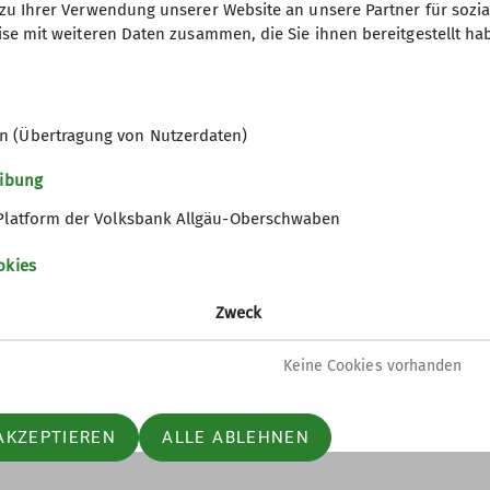
zu Ihrer Verwendung unserer Website an unsere Partner für sozi
se mit weiteren Daten zusammen, die Sie ihnen bereitgestellt ha
hzeit
e mit 500 bis 1000 Hm sowie damit verbundene lange A
n (Übertragung von Nutzerdaten)
eibung
e mit 1000 bis 1400 Hm sowie damit verbundene sehr l
Platform der Volksbank Allgäu-Oberschwaben
okies
Zweck
Keine Cookies vorhanden
AKZEPTIEREN
ALLE ABLEHNEN