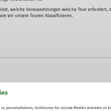
Kletterhallensuche des DAV
 wisst, welche Voraussetzungen welche Tour erfordert,
wie wir unsere Touren klassifizieren.
ies
it
für 2 bis 4-stündige Aufstiege mit bis zu 500 Hm sow
zu personalisieren, Funktionen für soziale Medien anbieten zu k