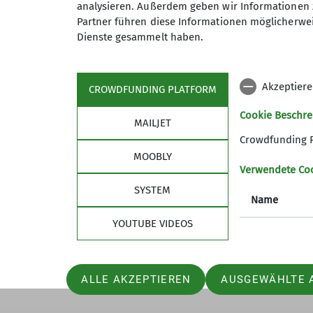
analysieren. Außerdem geben wir Informationen 
Partner führen diese Informationen möglicherwei
Technische Anforderungen:
Voraussetzungen:
Dienste gesammelt haben.
1000 bis 1400 Hm, bis 10 Std. Gesamtge
Ausdauer für 4 bis 6-stündige Aufstieg
Akzeptiere
CROWDFUNDING PLATFORM
Voraussetzungen:
Cookie Beschr
Sektion
MAILJET
Ausdauer für 6 bis 8-stündige Aufstieg
Crowdfunding 
Geschäftsstelle
MOOBLY
Verwendete Co
Mitglied werden
Kontakt
SYSTEM
Name
Alpenvereinshütten-Knigge
YOUTUBE VIDEOS
ALLE AKZEPTIEREN
AUSGEWÄHLTE 