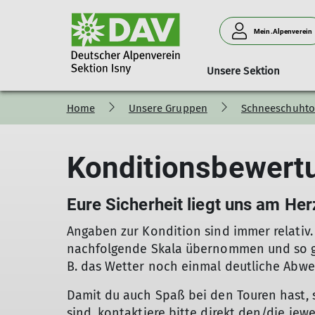
Mein.Alpenverein
Unsere Sektion
Home
Unsere Gruppen
Schneeschuhto
Hoch-Bergtour Wandern
Mitgliedschaft
Tourenübersicht
Vorstand und Beirat
Anmeldung
Skitouren
Naturschutz
Ehrenamt
Sc
Tourenführer
Tourenführer
Kampagne #machseinfach
Tou
Konditionsbewert
Tourenplan
Tourenplan
Geschütze Alpenpflanzen
Tou
Tourenberichte
Tourenberichte
Tou
Schwierigkeitsskala
Schwierigkeitsskala
Sch
Eure Sicherheit liegt uns am Her
Konditionsbewertung
Konditionsbewertung
Kon
Angaben zur Kondition sind immer relativ.
nachfolgende Skala übernommen und so gut
B. das Wetter noch einmal deutliche Abwe
Damit du auch Spaß bei den Touren hast, 
sind, kontaktiere bitte direkt den/die jewe