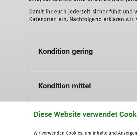
Damit ihr euch jederzeit sicher fühlt und
Kategorien ein. Nachfolgend erklären wir, 
Kondition gering
Technische Anforderungen:
Kondition mittel
bis 500 Hm, bis 5 Std. Gesamtgehzeit
Diese Website verwendet Cook
Technische Anforderungen:
Voraussetzungen:
Kondition groß
500 bis 1000 Hm, bis 7 Std. Gesamtgehze
allgemeine Sportlichkeit und Ausdauer 
Wir verwenden Cookies, um Inhalte und Anzeigen 