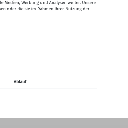
ale Medien, Werbung und Analysen weiter. Unsere
ben oder die sie im Rahmen Ihrer Nutzung der
bstiege
Sektion Isny des Deutschen
Alpenvereins e.V.
ange Abstiege
Notre Dame-de-Gravenchon-Str. 5
88316 Isny
Telefon +49 7562 912786
Ablauf
Kontakt