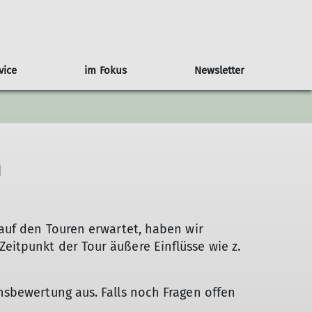
vice
im Fokus
Newsletter
mawandel in den Alpen
Rennradtouren
Redaktion
Jugendgruppe
Abmeldung
Moobly - Mitfahrzentrale
Tourenberichte
Sektionsbus
Familiengruppe
Tourenführer
Jugendleiter
Tourenführer
n
Tourenplan
Tourenplan
Tourenplan
Tourenberichte
Tourenberichte
Tourenberichte
auf den Touren erwartet, haben wir
itpunkt der Tour äußere Einflüsse wie z.
nsbewertung aus. Falls noch Fragen offen