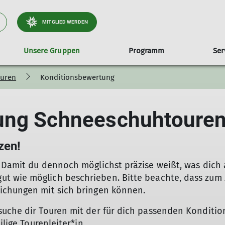
MITGLIED WERDEN
Unsere Gruppen
Programm
Ser
uren
Konditionsbewertung
hneeschuhtouren
Downloads
Kursübersicht
Geschäftsstelle
Klettern
Links und Infos
Änderung
Mountainbiketouren
Veranstaltungen
Aktuelles
Kli
renführer
Jahresprogramm
Tourenführer
DAV Bergwetter
Tourenführer
ung Schneeschuhtoure
renplan
Formulare
Tourenplan
DAV Hüttensuche
Tourenplan
renberichte
Informationen
Tourenberichte
Lawinenlageberichte
Tourenberichte
wierigkeitsskala
Protokolle
Schwierigkeitsskala
Kletterhalle Seltmans
Schwierigkeitsskala
zen!
ditionsbewertung
Kletterhalle Ravensburg
Konditionsbewertung
 Damit du dennoch möglichst präzise weißt, was dich 
Kletterturm Ravensburg
 wie möglich beschrieben. Bitte beachte, dass zum Ze
Kletterhalle Scheidegg
ichungen mit sich bringen können.
Kletterhalle Amtzell
Klettern und Bouldern Kempten
suche dir Touren mit der für dich passenden Konditio
Kletterzentrum Wangen
ilige Tourenleiter*in.