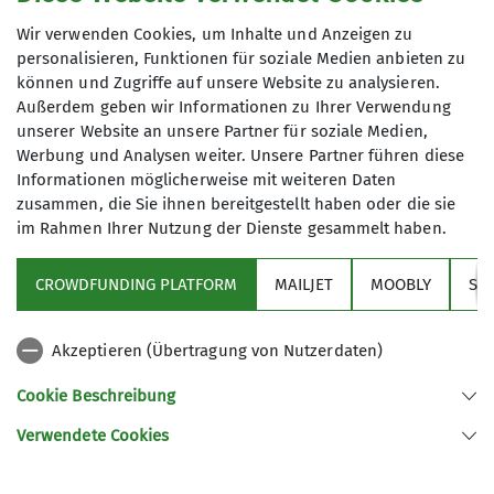
Wir verwenden Cookies, um Inhalte und Anzeigen zu
Katarina Schrade
personalisieren, Funktionen für soziale Medien anbieten zu
können und Zugriffe auf unsere Website zu analysieren.
+49 177 8216848
Außerdem geben wir Informationen zu Ihrer Verwendung
Anfrage senden
unserer Website an unsere Partner für soziale Medien,
Werbung und Analysen weiter. Unsere Partner führen diese
Informationen möglicherweise mit weiteren Daten
zusammen, die Sie ihnen bereitgestellt haben oder die sie
im Rahmen Ihrer Nutzung der Dienste gesammelt haben.
CROWDFUNDING PLATFORM
MAILJET
MOOBLY
SY
Akzeptieren (Übertragung von Nutzerdaten)
Sektion
Cookie Beschreibung
Verwendete Cookies
Sektion Isny des Deutschen Alpenvereins e.V.
Notre Dame-de-Gravenchon-Str. 5