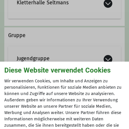
Kletterhalle Seltmans
Qualifikationen
Heinrich-Nikolaus-Straße 15
87480 Weitnau-Seltmans
Gruppe
Jugendleiter
Ämter
Jugendgruppe
Diese Website verwendet Cookies
Jugendreferent
Du liebst Berge, Abenteuer und
Wir verwenden Cookies, um Inhalte und Anzeigen zu
personalisieren, Funktionen für soziale Medien anbieten zu
Bewegung in der Natur? Dann bist du
Anmeldung
können und Zugriffe auf unsere Website zu analysieren.
bei unserer DAV‑Jugendgruppe Isny
Außerdem geben wir Informationen zu Ihrer Verwendung
genau richtig! Ob beim regelmäßigen
Falls ihr teilnehmt gebt uns kurz im
unserer Website an unsere Partner für soziale Medien,
Hallenklettern, bei mehrtägigen
Klettertraining Bescheid, schreibt uns über
Werbung und Analysen weiter. Unsere Partner führen diese
Hüttenaufenthalten oder
Informationen möglicherweise mit weiteren Daten
WhatsApp oder das Anmeldeformular:
actionreichen Tagestouren – bei uns
zusammen, die Sie ihnen bereitgestellt haben oder die sie
Anfrage senden