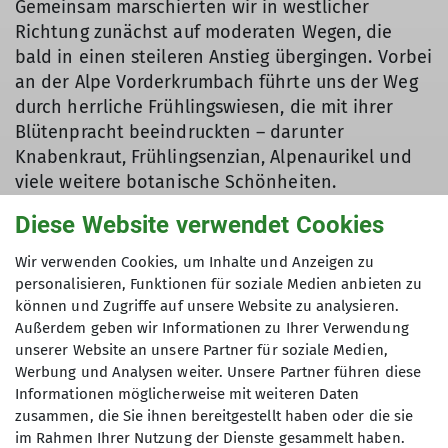
Gemeinsam marschierten wir in westlicher
Richtung zunächst auf moderaten Wegen, die
bald in einen steileren Anstieg übergingen. Vorbei
an der Alpe Vorderkrumbach führte uns der Weg
durch herrliche Frühlingswiesen, die mit ihrer
Blütenpracht beeindruckten – darunter
Knabenkraut, Frühlingsenzian, Alpenaurikel und
viele weitere botanische Schönheiten.
Auf etwa 1400 Metern erreichten wir den Kamm
Diese Website verwendet Cookies
der Nagelfluhkette. Von dort aus ging es stetig
weiter bergauf in westlicher Richtung. Ein
Wir verwenden Cookies, um Inhalte und Anzeigen zu
größeres Schneefeld stellte dabei noch eine
personalisieren, Funktionen für soziale Medien anbieten zu
kleine Herausforderung dar, wurde aber von allen
können und Zugriffe auf unsere Website zu analysieren.
Außerdem geben wir Informationen zu Ihrer Verwendung
Teilnehmern souverän gemeistert. Schließlich
unserer Website an unsere Partner für soziale Medien,
standen wir am Fuße des Steinebergs, wo schnell
Werbung und Analysen weiter. Unsere Partner führen diese
Einigkeit herrschte: Der Gipfel sollte über die
Informationen möglicherweise mit weiteren Daten
bekannte „Himmelsleiter“ erklommen werden.
zusammen, die Sie ihnen bereitgestellt haben oder die sie
Nach dem Anstieg wurden wir mit einer
im Rahmen Ihrer Nutzung der Dienste gesammelt haben.