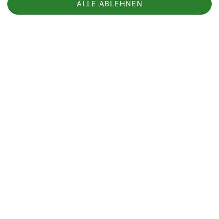
ALLE ABLEHNEN
Text: Hannes Fritzenschaft