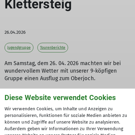
Klettersteig
26.04.2026
Jugendgruppe
Tourenberichte
Am Samstag, dem 26. 04. 2026 machten wir bei
wundervollem Wetter mit unserer 9-köpfigen
Gruppe einen Ausflug zum Oberjoch.
Diese Website verwendet Cookies
Zuerst machten wir den Ostrachtaler Klettersteig,
Wir verwenden Cookies, um Inhalte und Anzeigen zu
den wir nach nur wenigen Minuten Zustieg
personalisieren, Funktionen für soziale Medien anbieten zu
erreicht hatten. Diesen hatten wir nach einer
können und Zugriffe auf unsere Website zu analysieren.
sehr unterhaltsamen Stunde absolviert. Nach
Außerdem geben wir Informationen zu Ihrer Verwendung