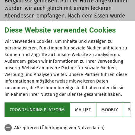
Bergkulisse genießen. Auf der Hütte angekommen
wurden wir auch gleich mit einem leckeren
Abendessen empfangen. Nach dem Essen wurde
die Tour für den nächsten Tag besprochen. Mit
Diese Website verwendet Cookies
netten Gesprächen ließen wir den Abend
ausklingen und gingen voller Vorfreude auf die
Wir verwenden Cookies, um Inhalte und Anzeigen zu
kommenden Tage ins Bett.
personalisieren, Funktionen für soziale Medien anbieten zu
können und Zugriffe auf unsere Website zu analysieren.
Am Samstag ging es nach dem Frühstück um 7 Uhr
Außerdem geben wir Informationen zu Ihrer Verwendung
gleich los auf die erste Skitour. Das Ziel war der
unserer Website an unsere Partner für soziale Medien,
Große Daumen mit einer Höhe von 2.280 m. Wir
Werbung und Analysen weiter. Unsere Partner führen diese
hatten also 900 Höhenmeter vor uns. An diesem
Informationen möglicherweise mit weiteren Daten
Tag hatten wir traumhaftes Wetter und eine
zusammen, die Sie ihnen bereitgestellt haben oder die sie
im Rahmen Ihrer Nutzung der Dienste gesammelt haben.
motivorte Gruppe aus vier Jugendlichen und
einem Leiter. Am Gipfel angekommen waren alle
CROWDFUNDING PLATFORM
MAILJET
MOOBLY
SY
stolz und genossen noch das Panorama. Nach
einer kleinen Pause begannen wir mit der
Abfahrt. Trotz nicht ganz idealer Bedingungen
Akzeptieren (Übertragung von Nutzerdaten)
meisterten wir die Abfahrt und hatten dabei eine